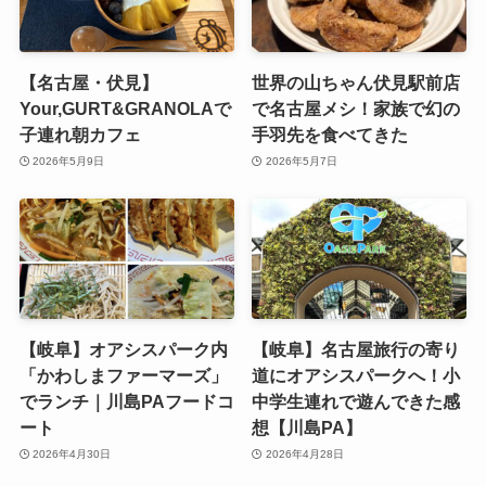
【名古屋・伏見】
世界の山ちゃん伏見駅前店
Your,GURT&GRANOLAで
で名古屋メシ！家族で幻の
子連れ朝カフェ
手羽先を食べてきた
2026年5月9日
2026年5月7日
【岐阜】オアシスパーク内
【岐阜】名古屋旅行の寄り
「かわしまファーマーズ」
道にオアシスパークへ！小
でランチ｜川島PAフードコ
中学生連れで遊んできた感
ート
想【川島PA】
2026年4月30日
2026年4月28日