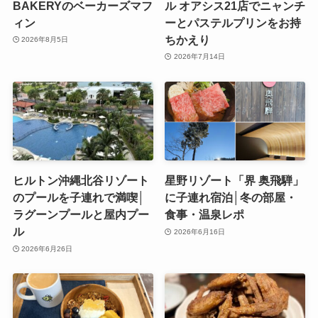
BAKERYのベーカーズマフ
ル オアシス21店でニャンチ
ィン
ーとパステルプリンをお持
ちかえり
2026年8月5日
2026年7月14日
ヒルトン沖縄北谷リゾート
星野リゾート「界 奥飛騨」
のプールを子連れで満喫│
に子連れ宿泊│冬の部屋・
ラグーンプールと屋内プー
食事・温泉レポ
ル
2026年6月16日
2026年6月26日