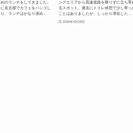
遅めのランチをしてきました。
ングエリアから高速道路を降りずに立ち寄
中に名古屋でカフェをハシゴし
るスポット。過去にトイレ休憩で少し寄っ
り、ランチはかなり遅め...
ことはありましたが、しっかり滞在した...
2026年4月28日