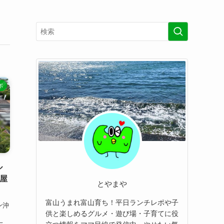
ポ
ル
屋
とやまや
富山うまれ富山育ち！平日ランチレポや子
ン沖
供と楽しめるグルメ・遊び場・子育てに役
な