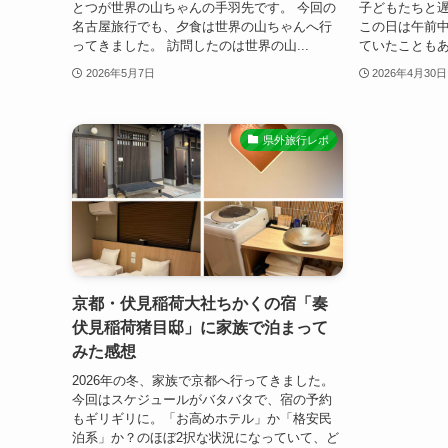
とつが世界の山ちゃんの手羽先です。 今回の
子どもたちと
名古屋旅行でも、夕食は世界の山ちゃんへ行
この日は午前
ってきました。 訪問したのは世界の山...
ていたこともあ
2026年5月7日
2026年4月30日
県外旅行レポ
京都・伏見稲荷大社ちかくの宿「奏
伏見稲荷猪目邸」に家族で泊まって
みた感想
2026年の冬、家族で京都へ行ってきました。
今回はスケジュールがバタバタで、宿の予約
もギリギリに。「お高めホテル」か「格安民
泊系」か？のほぼ2択な状況になっていて、ど