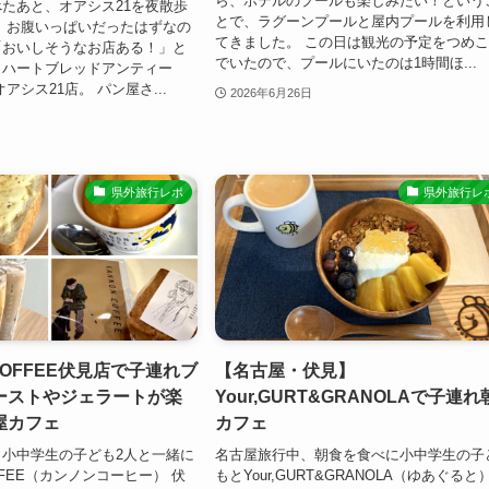
ら、ホテルのプールも楽しみたい！という
たあと、オアシス21を夜散歩
とで、ラグーンプールと屋内プールを利用
 お腹いっぱいだったはずなの
てきました。 この日は観光の予定をつめ
「おいしそうなお店ある！」と
でいたので、プールにいたのは1時間ほ...
、ハートブレッドアンティー
アシス21店。 パン屋さ...
2026年6月26日
県外旅行レポ
県外旅行レ
 COFFEE伏見店で子連れブ
【名古屋・伏見】
ーストやジェラートが楽
Your,GURT&GRANOLAで子連れ
屋カフェ
カフェ
小中学生の子ども2人と一緒に
名古屋旅行中、朝食を食べに小中学生の子
OFFEE（カンノンコーヒー） 伏
もとYour,GURT&GRANOLA（ゆあぐると