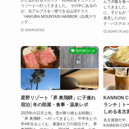
かと思われるスポット・白馬岩岳マウンテン
んで夕飯を食べ
リゾートへ行ってきました。 その中にあるの
してきました。
が、北アルプスを一望できる山頂テラス
に、子どもが
「HAKUBA MOUNTAIN HARBOR（白馬マウ
発見したのが
ンテ...
ク・パステル オ
2026年8月5日
2026年7月14日
県外旅行レポ
星野リゾート「界 奥飛騨」に子連れ
KANNON
宿泊│冬の部屋・食事・温泉レポ
ランチ｜ト
しめる名古
2025年の12月上旬、雪が降り積もる時期に
「界 奥飛騨」へ行ってきました。中学生と小
名古屋旅行中、
学4年生をふくむ、家族4人での宿泊です。 界
KANNON C