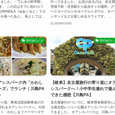
きました。「でんきの科学館」
行ってきました。 お店があるのは、名古
す。 この日はすでに別のカフ
営地下鉄・伏見駅から徒歩すぐの場所。グ
T&GRANOLA（ゆあぐると）でヨ
ークヨーグルトやヨーグルトボウル、オー
を食べたあと。 私としては...
ンサンドなどが楽しめるカフェです。 ...
2026年5月9日
県外旅行レポ
県外旅行レ
アシスパーク内「かわし
【岐阜】名古屋旅行の寄り道にオ
ーズ」でランチ｜川島PA
シスパークへ！小中学生連れで遊
ト
できた感想【川島PA】
帰り道。東海北陸自動車道の川
名古屋旅行のついでに、岐阜県各務原市に
寄れるオアシスパークへ。今回
る複合型レジャー公園オアシスパークへ行
ート・かわしまファーマーズで
てきました。 オアシスパークは、川島パ