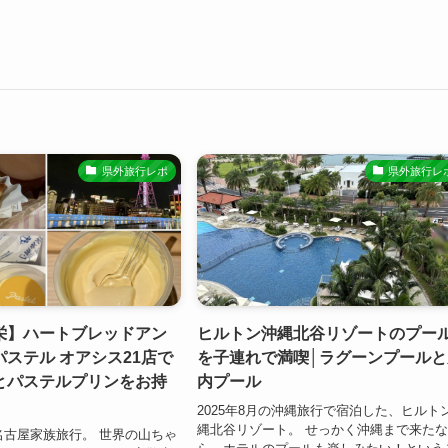
県外旅行レポ
県外旅行レ
栄】ハートブレッドアン
ヒルトン沖縄北谷リゾートのプー
ステル オアシス21店で
を子連れで満喫│ラグーンプールと
とパステルプリンをお持
内プール
2025年8月の沖縄旅行で宿泊した、ヒルト
縄北谷リゾート。 せっかく沖縄まで来た
の名古屋家族旅行。 世界の山ちゃ