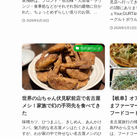
奥飛騨は、フロント・宿泊棟・大浴場・ラウ
見店へ行って
ンジ・食事処などがそれぞれ別の建物に分か
の1階にありま
れた、ちょっとめずらしい造りのお宿。...
ェYour,GUR
ーグルトボウル
2026年6月16日
2026年5月13日
県外旅行レポ
世界の山ちゃん伏見駅前店で名古屋
【岐阜】オ
メシ！家族で幻の手羽先を食べてき
まファーマ
た
フードコー
味噌カツ、ひつまぶし、きしめん、あんかけ
名古屋旅行の
スパ。魅力的な名古屋メシはたくさんありま
島PAから立ち
すが、わが家の中で外せない名古屋メシのひ
は、フードコ