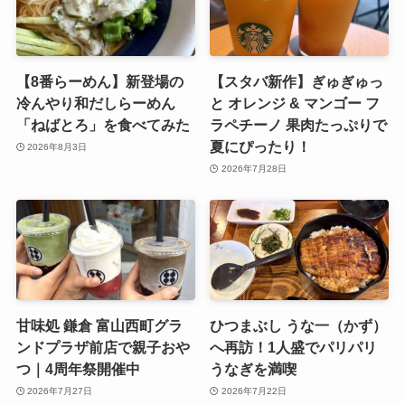
【8番らーめん】新登場の
【スタバ新作】ぎゅぎゅっ
冷んやり和だしらーめん
と オレンジ & マンゴー フ
「ねばとろ」を食べてみた
ラペチーノ 果肉たっぷりで
夏にぴったり！
2026年8月3日
2026年7月28日
甘味処 鎌倉 富山西町グラ
ひつまぶし うな一（かず）
ンドプラザ前店で親子おや
へ再訪！1人盛でパリパリ
つ｜4周年祭開催中
うなぎを満喫
2026年7月27日
2026年7月22日