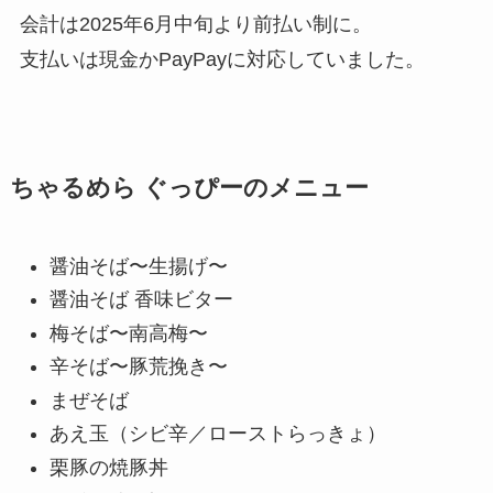
会計は2025年6月中旬より前払い制に。
支払いは現金かPayPayに対応していました。
ちゃるめら ぐっぴーのメニュー
醤油そば〜生揚げ〜
醤油そば 香味ビター
梅そば〜南高梅〜
辛そば〜豚荒挽き〜
まぜそば
あえ玉（シビ辛／ローストらっきょ）
栗豚の焼豚丼