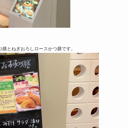
つ膳とねぎおろしロースかつ膳です。