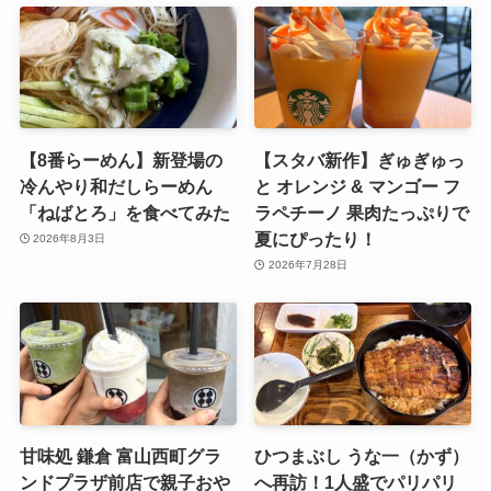
【8番らーめん】新登場の
【スタバ新作】ぎゅぎゅっ
冷んやり和だしらーめん
と オレンジ & マンゴー フ
「ねばとろ」を食べてみた
ラペチーノ 果肉たっぷりで
夏にぴったり！
2026年8月3日
2026年7月28日
甘味処 鎌倉 富山西町グラ
ひつまぶし うな一（かず）
ンドプラザ前店で親子おや
へ再訪！1人盛でパリパリ