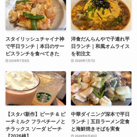
スタイリッシュチャイナ神
洋食だんらんやで子連れ平
で平日ランチ｜本日のサー
日ランチ｜和風オムライス
ビスランチを食べてきた
を初注文
2026年7月9日
2026年7月7日
【スタバ新作】ピーチ & ピ
中華ダイニング深本で平日
ーチミルク フラペチーノと
ランチ｜五目ラーメン定食
チラックス ソーダ ピーチ
と海鮮焼きそばを実食
【2026桃】
2026年6月30日