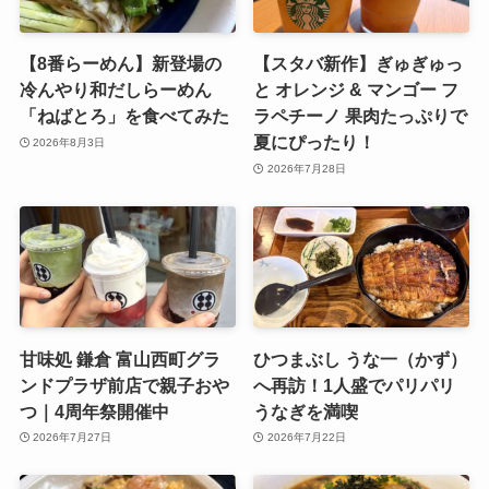
【8番らーめん】新登場の
【スタバ新作】ぎゅぎゅっ
冷んやり和だしらーめん
と オレンジ & マンゴー フ
「ねばとろ」を食べてみた
ラペチーノ 果肉たっぷりで
夏にぴったり！
2026年8月3日
2026年7月28日
甘味処 鎌倉 富山西町グラ
ひつまぶし うな一（かず）
ンドプラザ前店で親子おや
へ再訪！1人盛でパリパリ
つ｜4周年祭開催中
うなぎを満喫
2026年7月27日
2026年7月22日