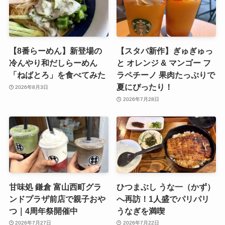
【8番らーめん】新登場の
【スタバ新作】ぎゅぎゅっ
冷んやり和だしらーめん
と オレンジ & マンゴー フ
「ねばとろ」を食べてみた
ラペチーノ 果肉たっぷりで
夏にぴったり！
2026年8月3日
2026年7月28日
甘味処 鎌倉 富山西町グラ
ひつまぶし うな一（かず）
ンドプラザ前店で親子おや
へ再訪！1人盛でパリパリ
つ｜4周年祭開催中
うなぎを満喫
2026年7月27日
2026年7月22日