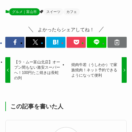
グルメ｜富山市
スイーツ
カフェ
よかったらシェアしてね！
【ラ・ムー富山北店】オー
焼肉牛若（うしわか）で家
プン間もない激安スーパー
族焼肉！ネット予約できる
へ！100円たこ焼きは長蛇
ようになって便利
の列
この記事を書いた人