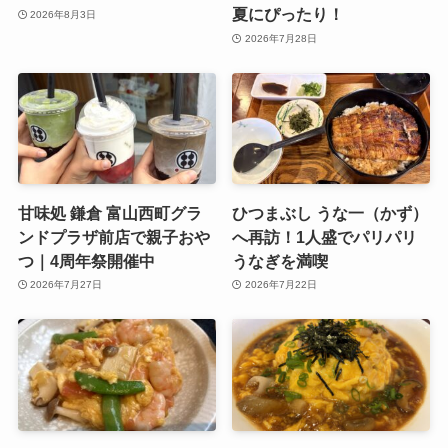
夏にぴったり！
2026年8月3日
2026年7月28日
甘味処 鎌倉 富山西町グラ
ひつまぶし うな一（かず）
ンドプラザ前店で親子おや
へ再訪！1人盛でパリパリ
つ｜4周年祭開催中
うなぎを満喫
2026年7月27日
2026年7月22日