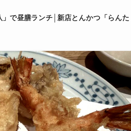
八」で昼膳ランチ│新店とんかつ「らんた